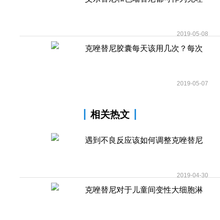
替尼/赛可
2019-05-08
克唑替尼胶囊每天该用几次？每次
剂量是多少
2019-05-07
相关热文
遇到不良反应该如何调整克唑替尼
用药剂量？
2019-04-30
克唑替尼对于儿童间变性大细胞淋
巴瘤患者具有疗效