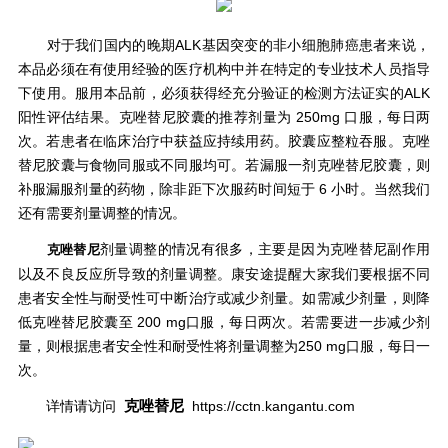
对于我们国内的晚期ALK基因突变的非小细胞肺癌患者来说，
本品必须在有使用经验的医疗机构中并在特定的专业技术人员指导
下使用。服用本品前，必须获得经充分验证的检测方法证实的ALK
阳性评估结果。克唑替尼胶囊的推荐剂量为 250mg 口服，每日两
次。若患者在临床治疗中获益应持续用药。胶囊应整粒吞服。克唑
替尼胶囊与食物同服或不同服均可。若漏服一剂克唑替尼胶囊，则
补服漏服剂量的药物，除非距下次服药时间短于 6 小时。当然我们
还有需要剂量调整的情况。
剂量调整的情况有很多，主要是因为克唑替尼副作用
克唑替尼
以及不良反应所导致的剂量调整。康安途提醒大家我们要根据不同
患者安全性与耐受性可中断治疗或减少剂量。如需减少剂量，则降
低克唑替尼胶囊至 200 mg口服，每日两次。若需要进一步减少剂
量，则根据患者安全性和耐受性将剂量调整为250 mg口服，每日一
次。
克唑替尼
详情请访问
https://cctn.kangantu.com